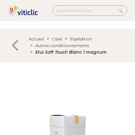
Aller
au
contenu
principal
Menu
secondaire
Accueil
Cave
Expédition
Autres conditionnements
Etui Soft Touch Blanc 1 magnum