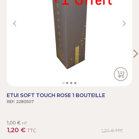
ETUI SOFT TOUCH ROSE 1 BOUTEILLE
RÉF. 2280507
R
1,00 €
HT
1,20 €
TTC
1,30 €
TTC