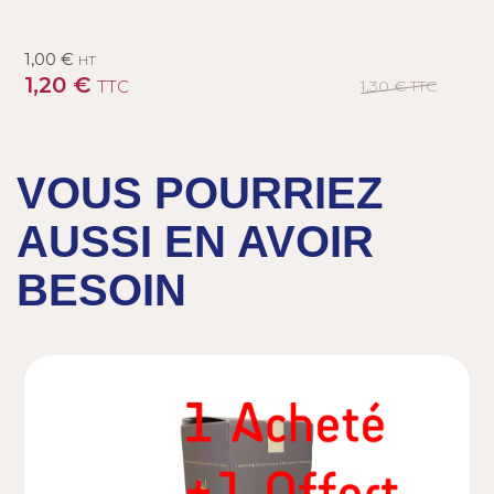
1,00 €
1
HT
1,20 €
TTC
1,30 €
TTC
VOUS POURRIEZ
AUSSI EN AVOIR
BESOIN
Previous
Next