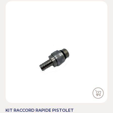
- Pression max : 24 bar,
- Température max du fluide : 50°C,
- Alimentation : 1/2” BSP Femelle.
KIT RACCORD RAPIDE PISTOLET