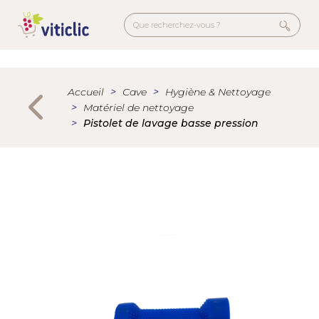
Aller
au
contenu
principal
Menu
secondaire
Accueil
Cave
Hygiène & Nettoyage
Matériel de nettoyage
Pistolet de lavage basse pression