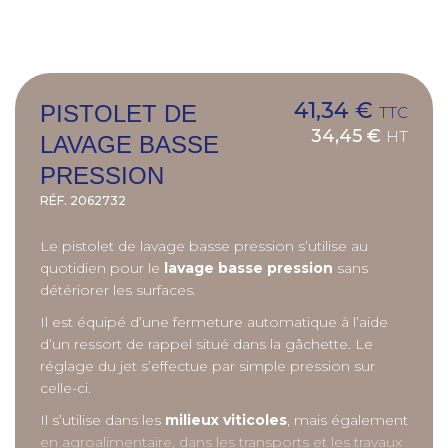
41,34 €
PISTOLET DE
TTC
34,45 €
HT
LAVAGE BASSE
PRESSION
RÉF.
2062732
Le pistolet de lavage basse pression s’utilise au
quotidien pour le
lavage basse pression
sans
détériorer les surfaces.
Il est équipé d’une fermeture automatique à l’aide
d’un ressort de rappel situé dans la gâchette. Le
réglage du jet s’effectue par simple pression sur
celle-ci.
Il s’utilise dans les
milieux viticoles
, mais également
en agroalimentaire, dans les transports et les travaux