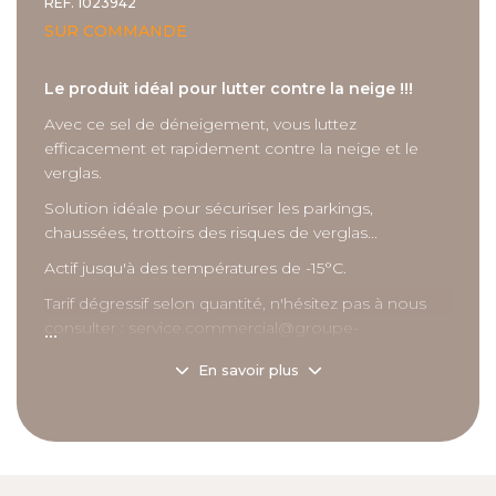
RÉF.
1023942
SUR COMMANDE
Le produit idéal pour lutter contre la neige !!!
Avec ce sel de déneigement, vous luttez
efficacement et rapidement contre la neige et le
verglas.
Solution idéale pour sécuriser les parkings,
chaussées, trottoirs des risques de verglas...
Actif jusqu'à des températures de -15°C.
Tarif dégressif selon quantité, n'hésitez pas à nous
...
consulter : service.commercial@groupe-
compas.com
En savoir plus
Description
détaillée