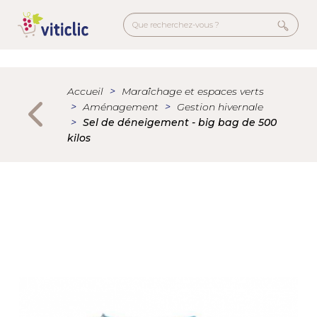
Welcome
Aller
to
au
All
contenu
in
principal
Menu
One
secondaire
Accessibility
Accueil
Maraîchage et espaces verts
screen
Aménagement
Gestion hivernale
reader.
Sel de déneigement - big bag de 500
To
kilos
start
the
All
in
One
Accessibility
screen
reader,
press
"Ctrl
+