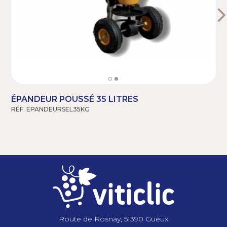
ÉPANDEUR POUSSÉ 35 LITRES
RÉF. EPANDEURSEL35KG
R
Route de Rosnay, 51390 Gueux