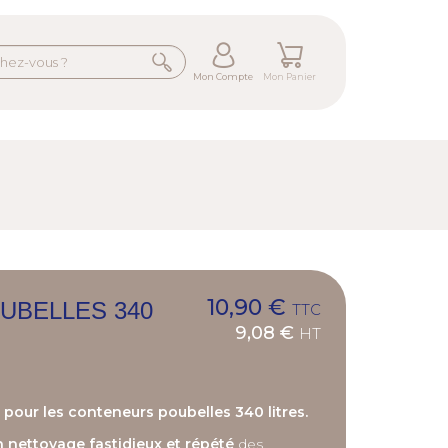
Mon Compte
Mon Panier
10,90 €
UBELLES 340
TTC
9,08 €
HT
pour les conteneurs poubelles 340 litres.
n nettoyage fastidieux et répété
des