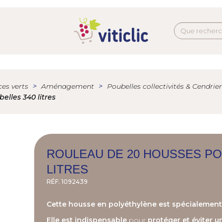
es verts
Aménagement
Poubelles collectivités & Cendrier
lles 340 litres
ROULEAU DE 20 HOUSSES PO
LITRES
RÉF.
1092439
Cette housse en polyéthylène est spécialement 
Elle est indispensable
pour
protéger et éviter u