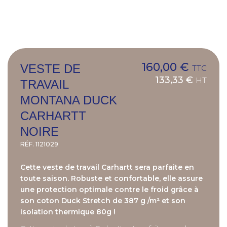
160,00 €
VESTE DE
TTC
133,33 €
HT
TRAVAIL
MONTANA DUCK
CARHARTT
NOIRE
RÉF.
1121029
Cette veste de travail Carhartt sera parfaite en
toute saison. Robuste et confortable, elle assure
une protection optimale contre le froid grâce à
son coton Duck Stretch de 387 g /m² et son
isolation thermique 80g !