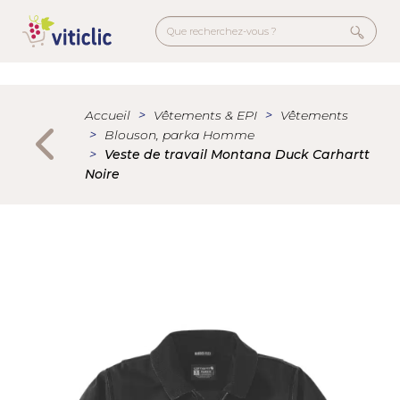
Aller
au
contenu
principal
Menu
secondaire
Accueil
Vêtements & EPI
Vêtements
Blouson, parka Homme
Veste de travail Montana Duck Carhartt
Noire