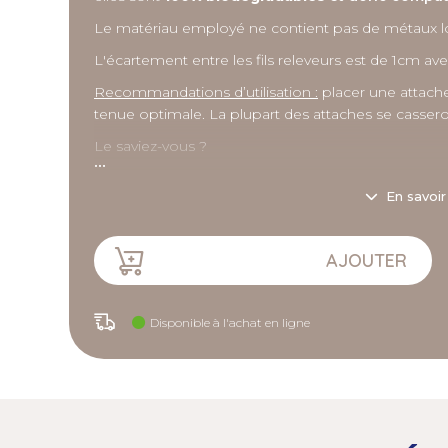
Le matériau employé ne contient pas de métaux lour
L'écartement entre les fils releveurs est de 1cm av
Recommandations d’utilisation :
placer une attach
tenue optimale. La plupart des attaches se casseron
Le saviez-vous ?
...
Un agrafage annuel représente en moyenne 3kg/ha d
En savoir
sur 30 ans (constatation zone champagne)
AJOUTER
Description détaillée
Caractéristiques :
Disponible à l'achat en ligne
- Fabriquées à base de fibres de bois pressées (Châ
- Résistance moyenne de l'agrafe : 16 k (neuve),
- Ecartement : 1 cm.
À conserver à l’abri de l’humidité et de la lumière.