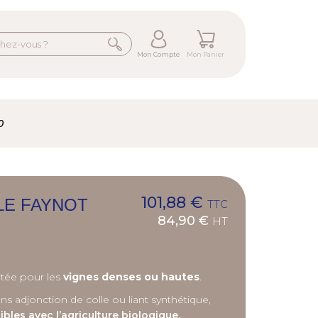
Mon Compte
Mon Panier
0
101,88 €
LE FAYNOT
TTC
84,90 €
HT
ptée pour les
vignes denses ou hautes
.
ns adjonction de colle ou liant synthétique,
les avec l’agriculture biologique.