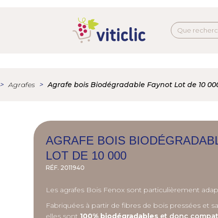
Agrafes
Agrafe bois Biodégradable Faynot Lot de 10 00
AGRAFE BOIS BIODÉGRADAB
LOT DE 10 000
RÉF.
2011940
Les agrafes Bois Fenox sont particulièrement ada
Fabriquées à partir de fibres de bois pressées et sa
elles sont
100% biodé
gradables
et donc compatib