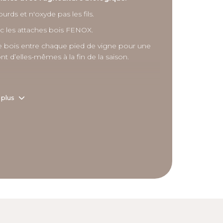
ds et n'oxyde pas les fils.
ec les attaches bois FENOX.
e bois entre chaque pied de vigne pour une
t d’elles-mêmes à la fin de la saison.
e plastique au sol de la vigne, soit 90 kg/ha
 plus
taignier)