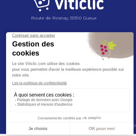
Route de Rosnay, 51390 Gueux
NOUS CONTACTER
+33 3 26 03 6
2 86
contact@viticlic.com
Exercez vos droits RGPD
Ethic’call
NOUS SUIVRE
© 2025 - GROUPE COMPAS, TOUS DRO