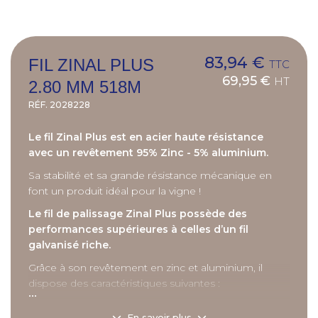
83,94 €
FIL ZINAL PLUS
TTC
69,95 €
HT
2.80 MM 518M
RÉF.
2028228
Le fil Zinal Plus est en acier haute résistance
avec un revêtement 95% Zinc - 5% aluminium.
Sa stabilité et sa grande résistance mécanique en
font un produit idéal pour la vigne !
Le fil de palissage Zinal Plus possède des
performances supérieures à celles d’un fil
galvanisé riche.
Grâce à son revêtement en zinc et aluminium, il
dispose des caractéristiques suivantes :
...
- résistance à la corrosion 4 fois supérieure,
En savoir plus