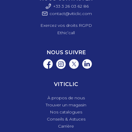
+33 3 26 03 6
2 86
- Résistance à la traction : 850/950,
contact@viticlic.com
- Elongation : 5%,
Exercez vos droits RGPD
- Longueur par anneau : 518 m.
Ethic’call
Bobines de 25 kg.
Les fils sont produits conformément à la norme EN
NOUS SUIVRE
10244-2 T2.
VITICLIC
À propos de nous
Trouver un magasin
Nos catalogues
Conseils & Astuces
Carrière