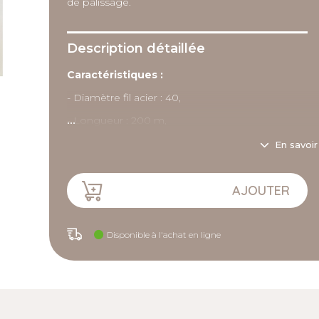
de palissage.
Description détaillée
Caractéristiques :
- Diamètre fil acier : 40,
...
- Longueur : 200 m,
- Carton de 30 bobines.
En savoir
AJOUTER
Disponible à l'achat en ligne