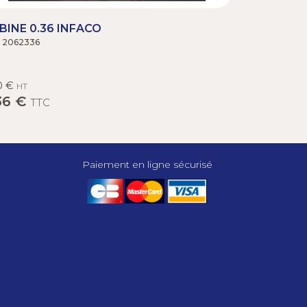
BINE 0.36 INFACO
. 2062336
0 €
HT
36 €
TTC
Paiement en ligne sécurisé