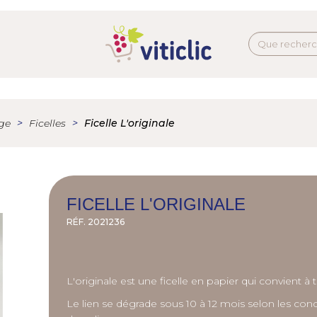
age
Ficelles
Ficelle L'originale
FICELLE L'ORIGINALE
RÉF.
2021236
L'originale est une ficelle en papier qui convient à 
Le lien se dégrade sous 10 à 12 mois selon les condit