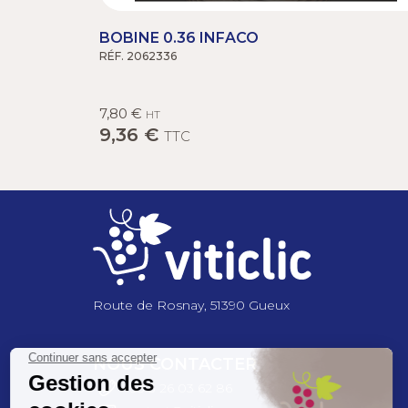
BOBINE 0.36 INFACO
RÉF. 2062336
7,80 €
HT
9,36 €
TTC
Route de Rosnay, 51390 Gueux
NOUS CONTACTER
+33 3 26 03 6
2 86