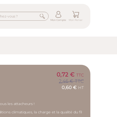
Mon Compte
Mon Panier
0,72 €
TTC
2,46 €
TTC
0,60 €
HT
tous les attacheurs !
ions climatiques, la charge et la qualité du fil