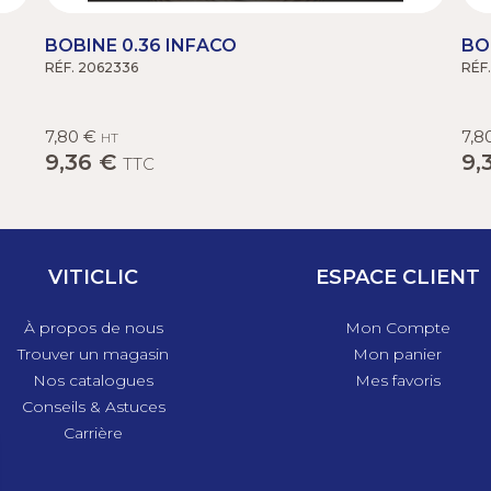
BOBINE 0.36 INFACO
BO
RÉF. 2062336
RÉF
7,80 €
7,8
HT
9,36 €
9,
TTC
VITICLIC
ESPACE CLIENT
À propos de nous
Mon Compte
Trouver un magasin
Mon panier
Nos catalogues
Mes favoris
Conseils & Astuces
Carrière