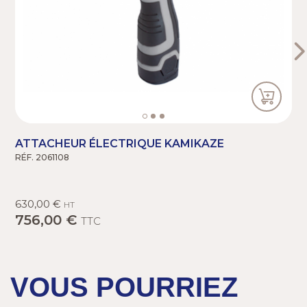
ATTACHEUR ÉLECTRIQUE KAMIKAZE
RÉF. 2061108
R
630,00 €
1
HT
756,00 €
TTC
VOUS POURRIEZ