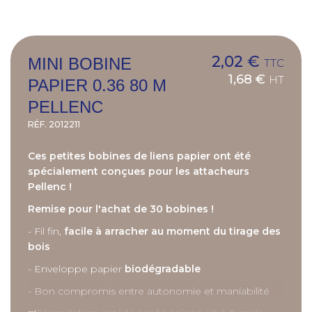
2,02 €
MINI BOBINE
TTC
1,68 €
HT
PAPIER 0.36 80 M
PELLENC
RÉF.
2012211
Ces petites bobines de liens papier ont été
spécialement conçues pour les attacheurs
Pellenc !
Remise pour l'achat de 30 bobines !
- Fil fin,
facile à arracher au moment du tirage des
bois
- Enveloppe papier
biodégradable
- Bon compromis entre autonomie et maniabilité
...