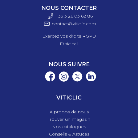
Description
NOUS CONTACTER
détaillée
+33 3 26 03 6
2 86
Description détaillée
contact@viticlic.com
Caractéristiques :
Exercez vos droits RGPD
- Bobine de 80 mètres.
Ethic’call
- Vendu à la bobine.
- Fil acier : 0,36 mm.
- Le carton complet est de 30 bobines.
NOUS SUIVRE
VITICLIC
À propos de nous
Trouver un magasin
Nos catalogues
Conseils & Astuces