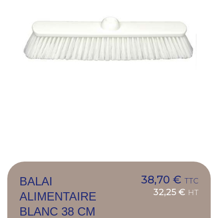
38,70 €
BALAI
TTC
32,25 €
HT
ALIMENTAIRE
BLANC 38 CM