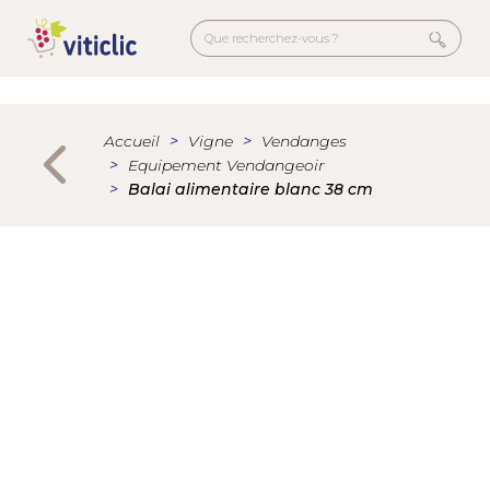
Aller
au
contenu
principal
Menu
secondaire
Accueil
Vigne
Vendanges
Equipement Vendangeoir
Balai alimentaire blanc 38 cm