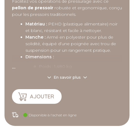
Facilitez vos opérations de pressurage avec ce
pellon de pressoir
robuste et ergonomique, conçu
pour les pressoirs traditionnels.
Matériau :
PEHD (plastique alimentaire) noir
et blanc, résistant et facile à nettoyer.
Manche :
Armé en polyester pour plus de
solidité, équipé d’une poignée avec trou de
suspension pour un rangement pratique.
Dimensions :
...
Poids : 1,480 kg
Largeur : 220 mm
En savoir plus
Longueur : 1240 mm
Diamètre du manche : 32 mm
Ce pellon est idéal pour effectuer les retrousses sur
AJOUTER
les pressoirs, garantissant efficacité et confort
d’utilisation.
Disponible à l'achat en ligne
Description