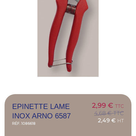
2,99 €
EPINETTE LAME
TTC
4,68 €
TTC
INOX ARNO 6587
2,49 €
HT
RÉF.
1086618