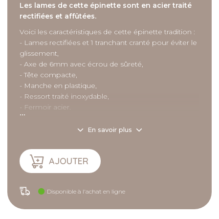
Les lames de cette épinette sont en acier traité
rectifiées et affûtées.
Voici les caractéristiques de cette épinette tradition :
- Lames rectifiées et 1 tranchant cranté pour éviter le
glissement,
- Axe de 6mm avec écrou de sûreté,
- Tête compacte,
- Manche en plastique,
- Ressort traité inoxydable,
- Fermoir acier.
...
En savoir plus
Description
détaillée
AJOUTER
Caractéristiques :
- Longueur : 16,3 cm,
Disponible à l'achat en ligne
- Poids : 73g.