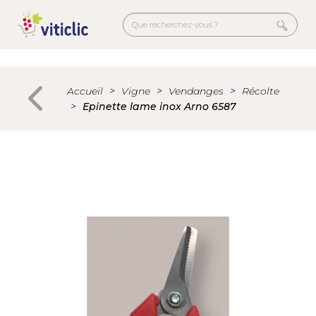
Aller
au
contenu
principal
Menu
secondaire
Accueil
Vigne
Vendanges
Récolte
Epinette lame inox Arno 6587