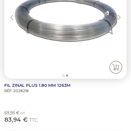
/".
This
shortcut
activates
the
screen
reader
to
help
you
navigate
and
interact
with
FIL ZINAL PLUS 1.80 MM 1263M
the
RÉF. 2028218
content.
69,95 €
HT
83,94 €
TTC