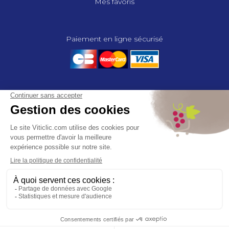
Mes favoris
Paiement en ligne sécurisé
© 2025 - GROUPE COMPAS, TOUS DROITS RÉSERVÉS.
MENTIONS LÉGALES
CGV
POLITIQUE DE CONFIDENTIALITÉ
GESTION DES COOKIES
COMPAS, à travers ses métiers de négociant et distributeur répond aux
besoins des viticulteurs, des agriculteurs, des maraîchers, des
horticulteurs, dans le domaine des espaces verts, des collectivités et des
particuliers. Le service développement de COMPAS travaille en
partenariat étroit avec le monde agricole et viticole pour mettre au point,
tester et proposer à ses clients les solutions les mieux adaptées. Agrément
CA 00164 – Distribution de produits phytopharmaceutiques