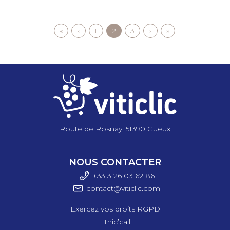
Première
«
Page
‹
Page
1
Page
2
Page
3
Page
›
Dernière
»
Pagination
page
précédente
courante
suivante
page
Route de Rosnay, 51390 Gueux
NOUS CONTACTER
+33 3 26 03 6
2 86
contact@viticlic.com
Exercez vos droits RGPD
Ethic’call