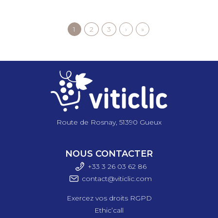
Page
1
Page
2
Page
3
Page
›
Dernière
»
Pagination
courante
suivante
page
Route de Rosnay, 51390 Gueux
NOUS CONTACTER
+33 3 26 03 6
2 86
contact@viticlic.com
Exercez vos droits RGPD
Ethic’call