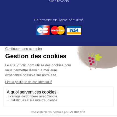
Mes favoris
Paiement en ligne sécurisé
© 2025 - GROUPE COMPAS, TOUS DROITS RÉSERVÉS.
MENTIONS LÉGALES
CGV
POLITIQUE DE CONFIDENTIALITÉ
GESTION DES COOKIES
COMPAS, à travers ses métiers de négociant et distributeur répond aux
besoins des viticulteurs, des agriculteurs, des maraîchers, des
horticulteurs, dans le domaine des espaces verts, des collectivités et des
particuliers. Le service développement de COMPAS travaille en
partenariat étroit avec le monde agricole et viticole pour mettre au point,
tester et proposer à ses clients les solutions les mieux adaptées. Agrément
CA 00164 – Distribution de produits phytopharmaceutiques