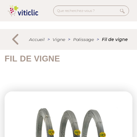
Aller
au
contenu
principal
Menu
secondaire
Accueil
Vigne
Palissage
Fil de vigne
FIL DE VIGNE