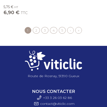
5,75 €
HT
6,90 €
TTC
Page
1
Page
2
Page
3
Page
4
Page
5
Page
›
Dernière
»
Pagination
courante
suivante
page
Route de Rosnay, 51390 Gueux
NOUS CONTACTER
+33 3 26 03 6
2 86
contact@viticlic.com