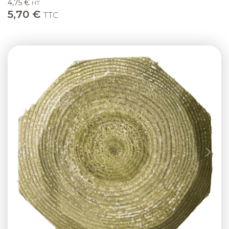
4,75 €
HT
5,70 €
TTC
Previous
Next