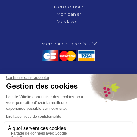
Mon Compte
Mon panier
Mes favoris
Paiement en ligne sécurisé
© 2025 - GROUPE COMPAS, TOUS DROITS RÉSERVÉS.
MENTIONS LÉGALES
CGV
POLITIQUE DE CONFIDENTIALITÉ
GESTION DES COOKIES
COMPAS, à travers ses métiers de négociant et distributeur répond aux
besoins des viticulteurs, des agriculteurs, des maraîchers, des
horticulteurs, dans le domaine des espaces verts, des collectivités et des
particuliers. Le service développement de COMPAS travaille en
partenariat étroit avec le monde agricole et viticole pour mettre au point,