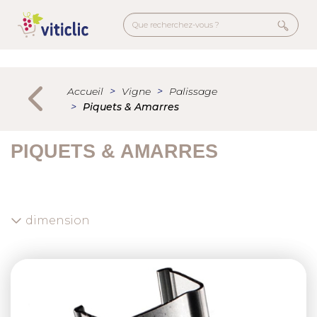
Aller
au
contenu
principal
Menu
secondaire
Accueil
Vigne
Palissage
Piquets & Amarres
PIQUETS & AMARRES
dimension
Previous
Next