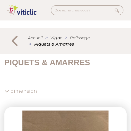
Aller
au
contenu
principal
Menu
secondaire
Accueil
Vigne
Palissage
Piquets & Amarres
PIQUETS & AMARRES
dimension