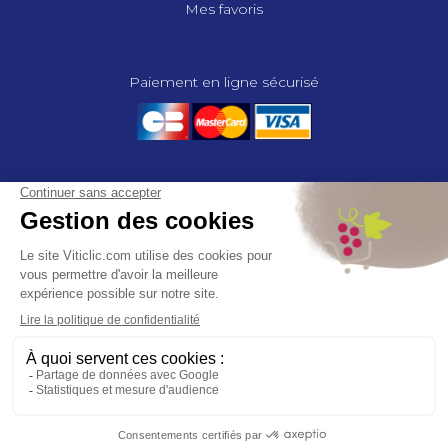
Mes favoris
Paiement en ligne sécurisé
© 2025 - GROUPE COMPAS, TOUS DROITS RÉSERVÉS.
MENTIONS LÉGALES
CGV
POLITIQUE DE CONFIDENTIALITÉ
GESTION DES COOKIES
COMPAS, à travers ses métiers de négociant et distributeur répond aux
besoins des viticulteurs, des agriculteurs, des maraîchers, des
horticulteurs, dans le domaine des espaces verts, des collectivités et des
particuliers. Le service développement de COMPAS travaille en
partenariat étroit avec le monde agricole et viticole pour mettre au point,
tester et proposer à ses clients les solutions les mieux adaptées. Agrément
CA 00164 – Distribution de produits phytopharmaceutiques