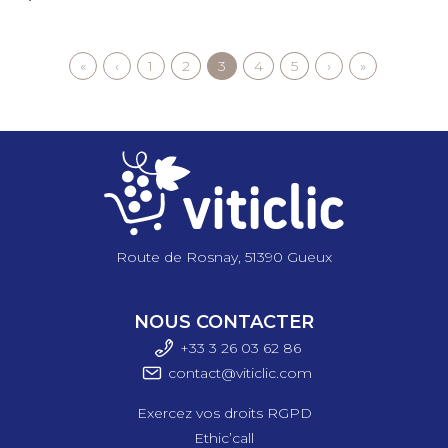
Première
«
Page
‹
Page
1
Page
2
Page
3
Page
4
Page
5
Page
›
Dernière
»
Pagination
page
précédente
courante
suivante
page
Route de Rosnay, 51390 Gueux
NOUS CONTACTER
+33 3 26 03 6
2 86
contact@viticlic.com
Exercez vos droits RGPD
Ethic’call