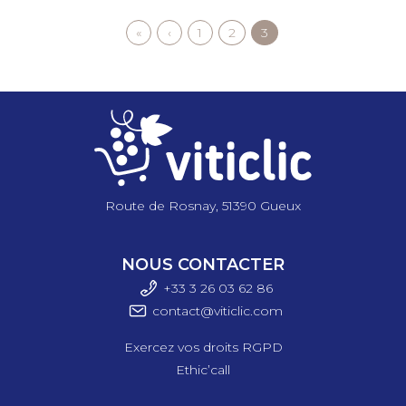
Première
«
Page
‹
Page
1
Page
2
Page
3
Pagination
page
précédente
courante
Route de Rosnay, 51390 Gueux
NOUS CONTACTER
+33 3 26 03 6
2 86
contact@viticlic.com
Exercez vos droits RGPD
Ethic’call