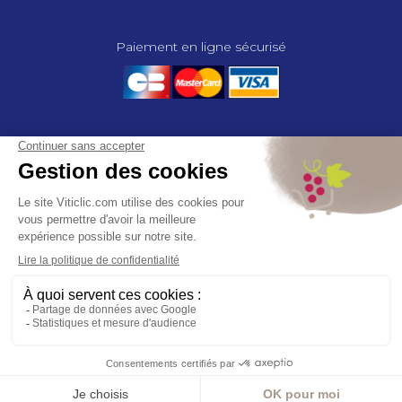
Paiement en ligne sécurisé
© 2025 - GROUPE COMPAS, TOUS DROITS RÉSERVÉS.
MENTIONS LÉGALES
CGV
POLITIQUE DE CONFIDENTIALITÉ
GESTION DES COOKIES
COMPAS, à travers ses métiers de négociant et distributeur répond aux
besoins des viticulteurs, des agriculteurs, des maraîchers, des
horticulteurs, dans le domaine des espaces verts, des collectivités et des
particuliers. Le service développement de COMPAS travaille en
partenariat étroit avec le monde agricole et viticole pour mettre au point,
tester et proposer à ses clients les solutions les mieux adaptées. Agrément
CA 00164 – Distribution de produits phytopharmaceutiques
Menu
Toggle navigation