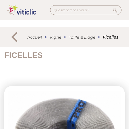
Aller
au
contenu
principal
Menu
secondaire
Accueil
Vigne
Taille & Liage
Ficelles
FICELLES