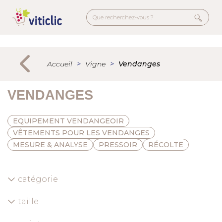
Aller
au
contenu
principal
Menu
secondaire
Accueil
Vigne
Vendanges
VENDANGES
EQUIPEMENT VENDANGEOIR
VÊTEMENTS POUR LES VENDANGES
MESURE & ANALYSE
PRESSOIR
RÉCOLTE
catégorie
taille