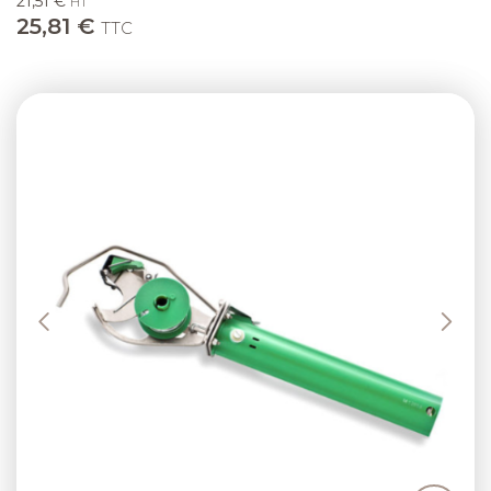
21,51 €
HT
25,81 €
TTC
Previous
Next