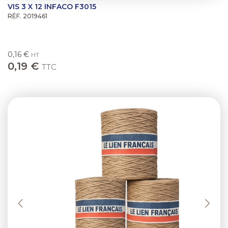
VIS 3 X 12 INFACO F3015
RÉF. 2019461
0,16 €
HT
0,19 €
TTC
Previous
Next